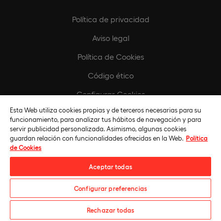
Política de privacidad
Aviso legal
Política de Cookies
Código ético
Configurar Cookies
Esta Web utiliza cookies propias y de terceros necesarias para su
Protocolo de acoso
funcionamiento, para analizar tus hábitos de navegación y para
servir publicidad personalizada. Asimismo, algunas cookies
guardan relación con funcionalidades ofrecidas en la Web.
Política
de Cookies
Aceptar todas
Configurar preferencias
Universidad Europea © 2026. Todos Los Derechos Reservados
Rechazar todas